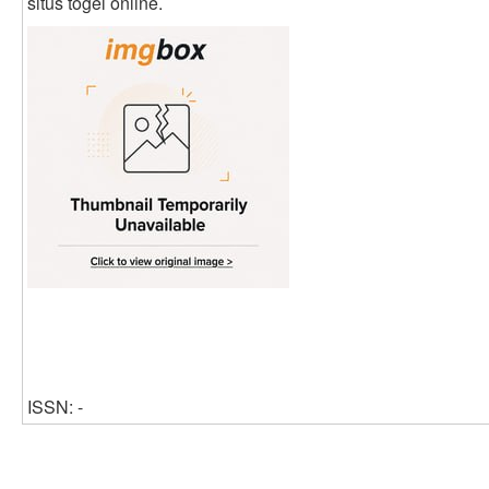
situs togel online.
ISSN: -