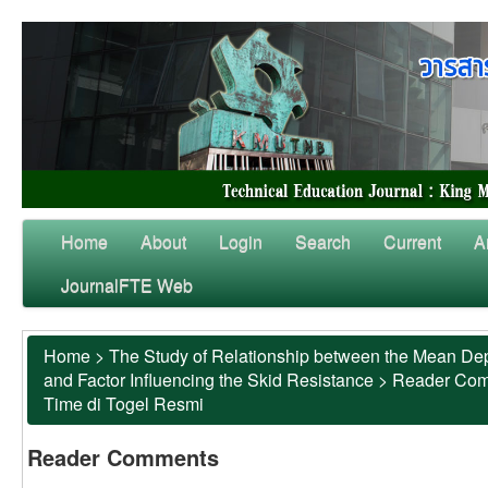
Home
About
Login
Search
Current
A
JournalFTE Web
Home
>
The Study of Relationship between the Mean Dep
and Factor Influencing the Skid Resistance
>
Reader Co
Time di Togel Resmi
Reader Comments