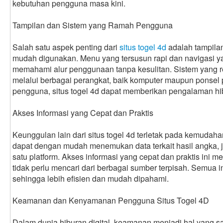
kebutuhan pengguna masa kini.
Tampilan dan Sistem yang Ramah Pengguna
Salah satu aspek penting dari
situs togel 4d
adalah tampila
mudah digunakan. Menu yang tersusun rapi dan navigasi 
memahami alur penggunaan tanpa kesulitan. Sistem yang 
melalui berbagai perangkat, baik komputer maupun ponsel 
pengguna, situs togel 4d dapat memberikan pengalaman hi
Akses Informasi yang Cepat dan Praktis
Keunggulan lain dari situs togel 4d terletak pada kemuda
dapat dengan mudah menemukan data terkait hasil angka, 
satu platform. Akses informasi yang cepat dan praktis ini 
tidak perlu mencari dari berbagai sumber terpisah. Semua i
sehingga lebih efisien dan mudah dipahami.
Keamanan dan Kenyamanan Pengguna Situs Togel 4D
Dalam dunia hiburan digital, keamanan menjadi hal yang san