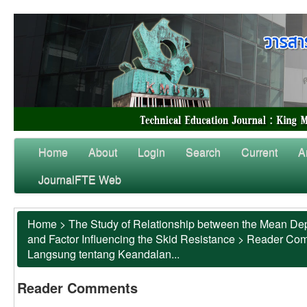
Home
About
Login
Search
Current
A
JournalFTE Web
Home
>
The Study of Relationship between the Mean Dep
and Factor Influencing the Skid Resistance
>
Reader Co
Langsung tentang Keandalan...
Reader Comments