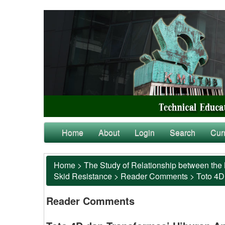
Home
About
Login
Search
Cur
Home
>
The Study of Relationship between the 
Skid Resistance
>
Reader Comments
>
Toto 4D
Reader Comments