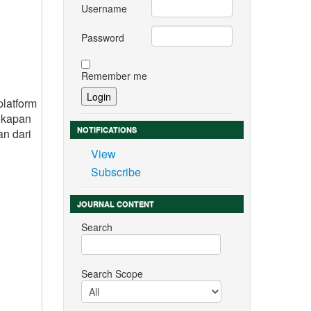
Username
Password
Remember me
platform
 kapan
NOTIFICATIONS
an dari
View
Subscribe
JOURNAL CONTENT
Search
Search Scope