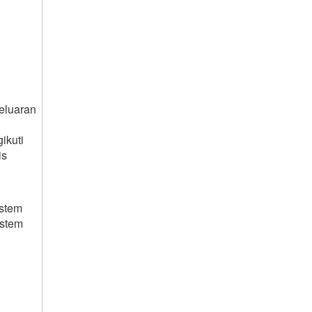
keluaran
ikuti
is
istem
istem