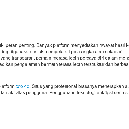
iki peran penting. Banyak platform menyediakan riwayat hasil 
 sering digunakan untuk mempelajari pola angka atau sekadar
yang transparan, pemain merasa lebih percaya diri dalam meng
adikan pengalaman bermain terasa lebih terstruktur dan berbas
latform
toto 4d
. Situs yang profesional biasanya menerapkan s
dan aktivitas pengguna. Penggunaan teknologi enkripsi serta s