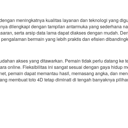
i dengan meningkatnya kualitas layanan dan teknologi yang dig
sanya dilengkapi dengan tampilan antarmuka yang sederhana 
l pasaran, serta arsip data lama dapat diakses dengan mudah. D
 pengalaman bermain yang lebih praktis dan efisien dibanding
udahan akses yang ditawarkan. Pemain tidak perlu datang ke 
ara online. Fleksibilitas ini sangat sesuai dengan gaya hidup 
rnet, pemain dapat memantau hasil, memasang angka, dan men
yang membuat toto 4D tetap diminati di tengah banyaknya piliha