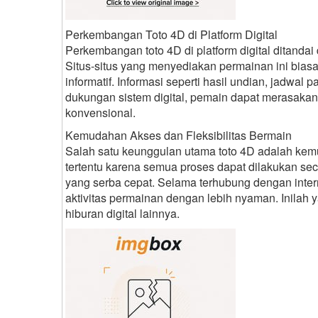
Perkembangan Toto 4D di Platform Digital
Perkembangan toto 4D di platform digital ditanda
Situs-situs yang menyediakan permainan ini bia
informatif. Informasi seperti hasil undian, jadwa
dukungan sistem digital, pemain dapat merasakan
konvensional.
Kemudahan Akses dan Fleksibilitas Bermain
Salah satu keunggulan utama toto 4D adalah kem
tertentu karena semua proses dapat dilakukan sec
yang serba cepat. Selama terhubung dengan inte
aktivitas permainan dengan lebih nyaman. Inilah 
hiburan digital lainnya.