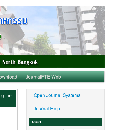
ownload
JournalFTE Web
Open Journal Systems
ng the
Journal Help
USER