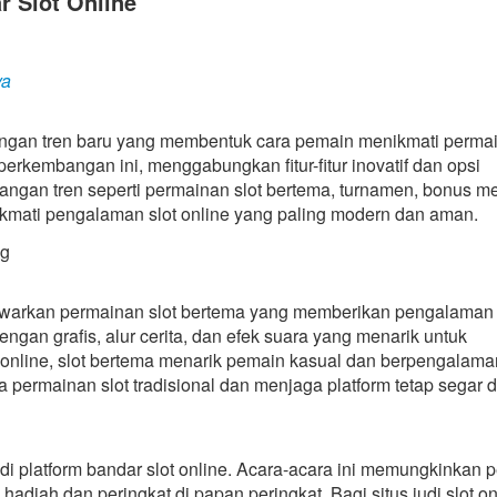
r Slot Online
ya
, dengan tren baru yang membentuk cara pemain menikmati perma
perkembangan ini, menggabungkan fitur-fitur inovatif dan opsi
ngan tren seperti permainan slot bertema, turnamen, bonus me
mati pengalaman slot online yang paling modern dan aman.
nawarkan permainan slot bertema yang memberikan pengalaman
ngan grafis, alur cerita, dan efek suara yang menarik untuk
t online, slot bertema menarik pemain kasual dan berpengalama
a permainan slot tradisional dan menjaga platform tetap segar 
di platform bandar slot online. Acara-acara ini memungkinkan 
adiah dan peringkat di papan peringkat. Bagi situs judi slot on