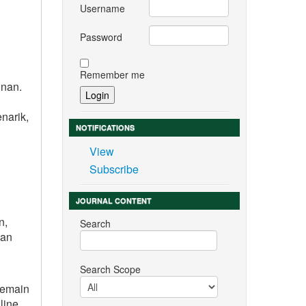
Username
Password
Remember me
inan.
narik,
NOTIFICATIONS
View
Subscribe
JOURNAL CONTENT
n,
Search
dan
Search Scope
pemain
line,