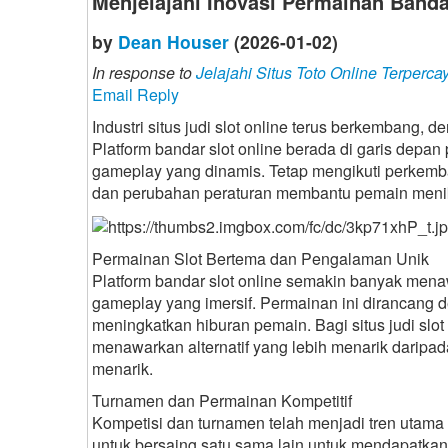
Menjelajahi Inovasi Permainan Banda
by
Dean Houser
(2026-01-02)
In response to
Jelajahi Situs Toto Online Terperca
Email Reply
Industri situs judi slot online terus berkembang
Platform bandar slot online berada di garis depan 
gameplay yang dinamis. Tetap mengikuti perkemba
dan perubahan peraturan membantu pemain menik
Permainan Slot Bertema dan Pengalaman Unik
Platform bandar slot online semakin banyak me
gameplay yang imersif. Permainan ini dirancang de
meningkatkan hiburan pemain. Bagi situs judi slo
menawarkan alternatif yang lebih menarik daripad
menarik.
Turnamen dan Permainan Kompetitif
Kompetisi dan turnamen telah menjadi tren utama 
untuk bersaing satu sama lain untuk mendapatkan h