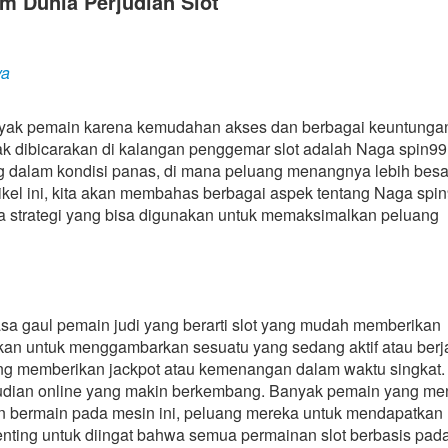
m Dunia Perjudian Slot
ya
anyak pemain karena kemudahan akses dan berbagai keuntunga
yak dibicarakan di kalangan penggemar slot adalah Naga spin99. 
ng dalam kondisi panas, di mana peluang menangnya lebih besa
tikel ini, kita akan membahas berbagai aspek tentang Naga spin
ingga strategi yang bisa digunakan untuk memaksimalkan peluang
asa gaul pemain judi yang berarti slot yang mudah memberikan
kan untuk menggambarkan sesuatu yang sedang aktif atau berj
ring memberikan jackpot atau kemenangan dalam waktu singkat.
erjudian online yang makin berkembang. Banyak pemain yang me
 bermain pada mesin ini, peluang mereka untuk mendapatkan
nting untuk diingat bahwa semua permainan slot berbasis pad