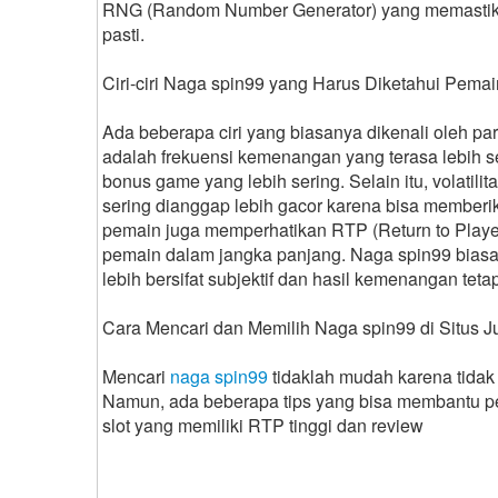
RNG (Random Number Generator) yang memastikan 
pasti.
Ciri-ciri Naga spin99 yang Harus Diketahui Pemai
Ada beberapa ciri yang biasanya dikenali oleh pa
adalah frekuensi kemenangan yang terasa lebih ser
bonus game yang lebih sering. Selain itu, volatilit
sering dianggap lebih gacor karena bisa member
pemain juga memperhatikan RTP (Return to Playe
pemain dalam jangka panjang. Naga spin99 biasany
lebih bersifat subjektif dan hasil kemenangan te
Cara Mencari dan Memilih Naga spin99 di Situs J
Mencari
naga spin99
tidaklah mudah karena tida
Namun, ada beberapa tips yang bisa membantu pem
slot yang memiliki RTP tinggi dan review