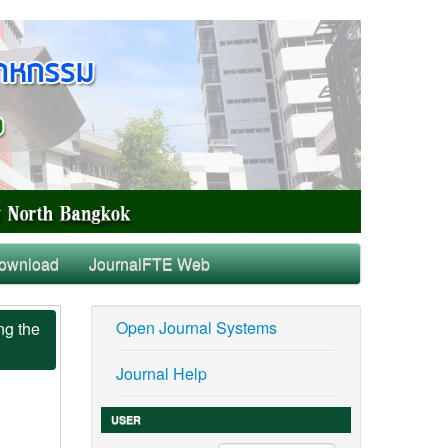
ownload
JournalFTE Web
Open Journal Systems
ng the
Journal Help
USER