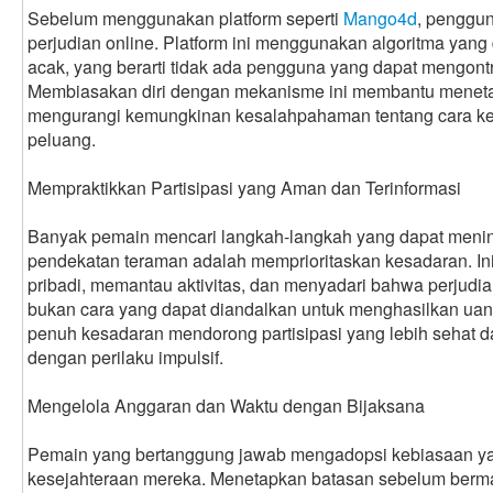
Sebelum menggunakan platform seperti
Mango4d
, penggu
perjudian online. Platform ini menggunakan algoritma yang
acak, yang berarti tidak ada pengguna yang dapat mengontr
Membiasakan diri dengan mekanisme ini membantu menetap
mengurangi kemungkinan kesalahpahaman tentang cara ker
peluang.
Mempraktikkan Partisipasi yang Aman dan Terinformasi
Banyak pemain mencari langkah-langkah yang dapat menin
pendekatan teraman adalah memprioritaskan kesadaran. I
pribadi, memantau aktivitas, dan menyadari bahwa perjudi
bukan cara yang dapat diandalkan untuk menghasilkan ua
penuh kesadaran mendorong partisipasi yang lebih sehat da
dengan perilaku impulsif.
Mengelola Anggaran dan Waktu dengan Bijaksana
Pemain yang bertanggung jawab mengadopsi kebiasaan y
kesejahteraan mereka. Menetapkan batasan sebelum ber