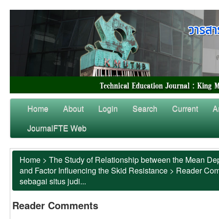
Home
About
Login
Search
Current
A
JournalFTE Web
Home
>
The Study of Relationship between the Mean Dep
and Factor Influencing the Skid Resistance
>
Reader Co
sebagai situs judi...
Reader Comments