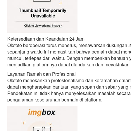
Ketersediaan dan Keandalan 24 Jam
Olxtoto beroperasi terus menerus, menawarkan dukungan 2
sepanjang waktu ini memastikan bahwa pemain dapat men
muncul, terlepas dari waktu. Dengan memberikan bantuan y
menjadikan platformnya dapat diandalkan dan meyakinkan
Layanan Ramah dan Profesional
Olxtoto menekankan profesionalisme dan keramahan dala
dapat mengharapkan bantuan yang sopan dan sabar yang 
Pendekatan ini tidak hanya menyelesaikan masalah secara e
pengalaman keseluruhan bermain di platform.