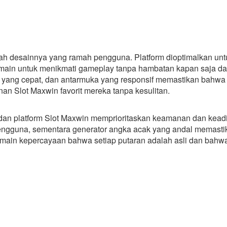
ah desainnya yang ramah pengguna. Platform dioptimalkan unt
main untuk menikmati gameplay tanpa hambatan kapan saja da
an yang cepat, dan antarmuka yang responsif memastikan bahw
n Slot Maxwin favorit mereka tanpa kesulitan.
dan platform Slot Maxwin memprioritaskan keamanan dan keadi
 pengguna, sementara generator angka acak yang andal memasti
emain kepercayaan bahwa setiap putaran adalah asli dan bahw