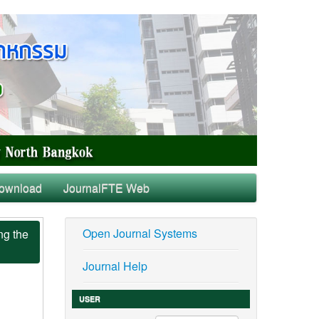
ownload
JournalFTE Web
Open Journal Systems
ng the
Journal Help
USER