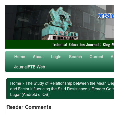
Home
About
Login
Search
Current
A
JournalFTE Web
Home
>
The Study of Relationship between the Mean Dep
and Factor Influencing the Skid Resistance
>
Reader Co
Lugar (Android e iOS)
Reader Comments