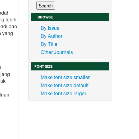
endah
BROWSE
g lebih
badi dan
By Issue
n yang
By Author
By Title
Other Journals
n
FONT SIZE
njang
Make font size smaller
tuk
Make font size default
Make font size larger
inan