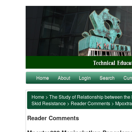
Home
About
Login
Search
Cur
Home
>
The Study of Relationship between the 
Skid Resistance
>
Reader Comments
>
Mpoxtr
Reader Comments