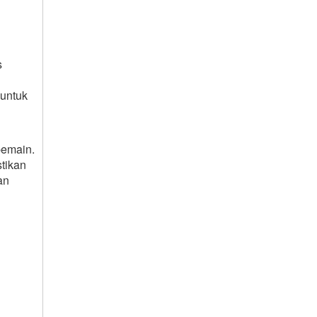
s
 untuk
pemain.
tikan
an