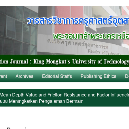
rent
Archives
Editorial Staffs
Publishing Ethics
D
Mean Depth Value and Friction Resistance and Factor Influenci
a838 Meningkatkan Pengalaman Bermain