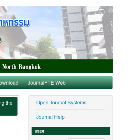
ownload
JournalFTE Web
Open Journal Systems
ng the
Journal Help
USER