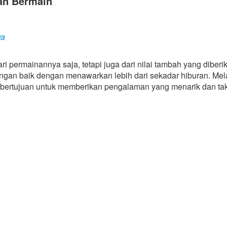
an Bermain
ya
ari permainannya saja, tetapi juga dari nilai tambah yang diberi
gan baik dengan menawarkan lebih dari sekadar hiburan. Mel
 bertujuan untuk memberikan pengalaman yang menarik dan ta