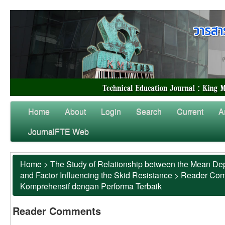
Home
About
Login
Search
Current
A
JournalFTE Web
Home
>
The Study of Relationship between the Mean Dep
and Factor Influencing the Skid Resistance
>
Reader Co
Komprehensif dengan Performa Terbaik
Reader Comments