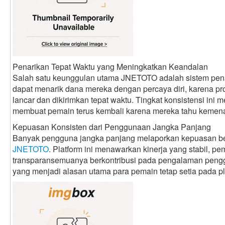
Penarikan Tepat Waktu yang Meningkatkan Keandalan
Salah satu keunggulan utama JNETOTO adalah sistem pena
dapat menarik dana mereka dengan percaya diri, karena p
lancar dan dikirimkan tepat waktu. Tingkat konsistensi in
membuat pemain terus kembali karena mereka tahu keme
Kepuasan Konsisten dari Penggunaan Jangka Panjang
Banyak pengguna jangka panjang melaporkan kepuasan ber
JNETOTO
. Platform ini menawarkan kinerja yang stabil, p
transparansemuanya berkontribusi pada pengalaman penggun
yang menjadi alasan utama para pemain tetap setia pada pla