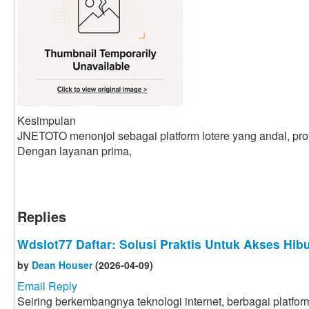
Kesimpulan
JNETOTO menonjol sebagai platform lotere yang andal, pr
Dengan layanan prima,
Replies
Wdslot77 Daftar: Solusi Praktis Untuk Akses Hibu
by
Dean Houser
(2026-04-09)
Email Reply
Seiring berkembangnya teknologi internet, berbagai platfo