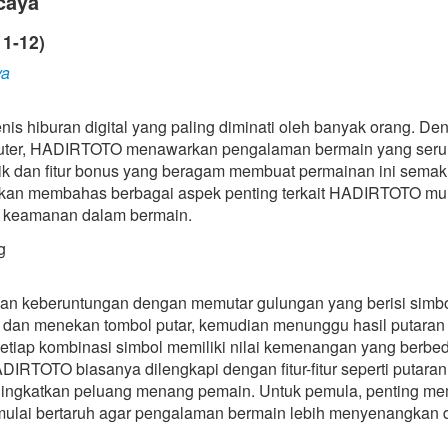
rcaya
1-12)
ya
is hiburan digital yang paling diminati oleh banyak orang. De
puter, HADIRTOTO menawarkan pengalaman bermain yang seru
rik dan fitur bonus yang beragam membuat permainan ini semak
a akan membahas berbagai aspek penting terkait HADIRTOTO mul
gga keamanan dalam bermain.
 keberuntungan dengan memutar gulungan yang berisi simbo
 dan menekan tombol putar, kemudian menunggu hasil putaran
tiap kombinasi simbol memiliki nilai kemenangan yang berbed
RTOTO biasanya dilengkapi dengan fitur-fitur seperti putaran 
 meningkatkan peluang menang pemain. Untuk pemula, penting 
ulai bertaruh agar pengalaman bermain lebih menyenangkan 