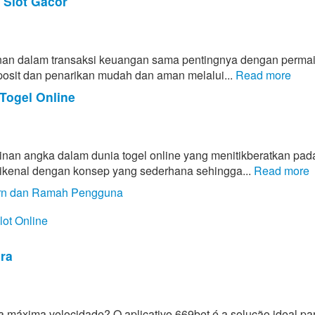
 Slot Gacor
nan dalam transaksi keuangan sama pentingnya dengan permai
posit dan penarikan mudah dan aman melalui...
Read more
Togel Online
inan angka dalam dunia togel online yang menitikberatkan pad
 dikenal dengan konsep yang sederhana sehingga...
Read more
ern dan Ramah Pengguna
lot Online
ara
a máxima velocidade? O aplicativo 669bet é a solução ideal p