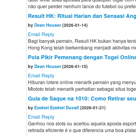
não quer perder nenhum lance do futebol ou prefer
Result HK: Ritual Harian dan Sensasi An
by
Dean Houser
(2026-01-14)
Email Reply
Bagi banyak pemain, Result HK bukan hanya tenta
Hong Kong telah berkembang menjadi aktivitas mena
Pola Pikir Pemenang dengan Togel Onlin
by
Dean Houser
(2026-01-15)
Email Reply
Hiburan lotere online menarik pemain yang menyuk
Miototo telah menarik perhatian sebagai situs to
Guia de Saque na 1010: Como Retirar se
by
Ezekiel Ezekiel Duvall
(2026-01-21)
Email Reply
Ganhou nos slots ou acertou aquela aposta espor
retirada eficiente é o que diferencia uma boa plat