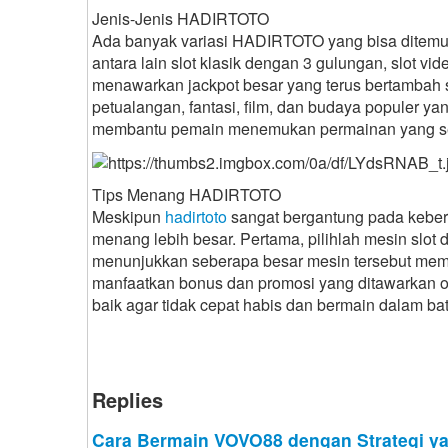
Jenis-Jenis HADIRTOTO
Ada banyak variasi HADIRTOTO yang bisa ditemukan
antara lain slot klasik dengan 3 gulungan, slot vi
menawarkan jackpot besar yang terus bertambah sei
petualangan, fantasi, film, dan budaya populer y
membantu pemain menemukan permainan yang ses
Tips Menang HADIRTOTO
Meskipun
hadirtoto
sangat bergantung pada keberu
menang lebih besar. Pertama, pilihlah mesin slot 
menunjukkan seberapa besar mesin tersebut mem
manfaatkan bonus dan promosi yang ditawarkan ol
baik agar tidak cepat habis dan bermain dalam b
Replies
Cara Bermain VOVO88 dengan Strategi yan