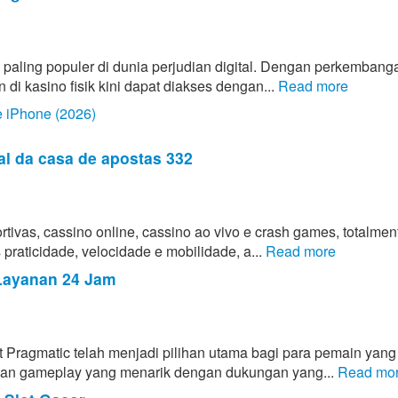
 paling populer di dunia perjudian digital. Dengan perkembang
di kasino fisik kini dapat diakses dengan...
Read more
e iPhone (2026)
ial da casa de apostas 332
tivas, cassino online, cassino ao vivo e crash games, totalmen
 praticidade, velocidade e mobilidade, a...
Read more
Layanan 24 Jam
t Pragmatic telah menjadi pilihan utama bagi para pemain yang
gkan gameplay yang menarik dengan dukungan yang...
Read mo