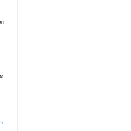
an
te
re