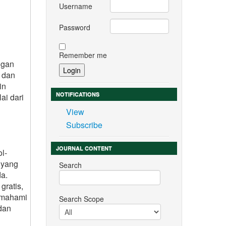
Username
Password
Remember me
ngan
 dan
in
NOTIFICATIONS
ai dari
View
Subscribe
JOURNAL CONTENT
l-
 yang
Search
a.
gratis,
memahami
Search Scope
dan