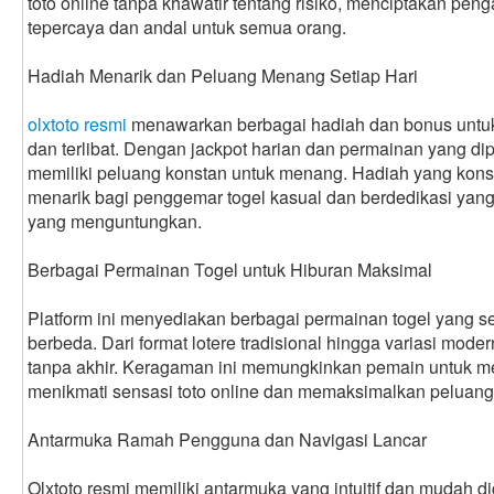
toto online tanpa khawatir tentang risiko, menciptakan p
tepercaya dan andal untuk semua orang.
Hadiah Menarik dan Peluang Menang Setiap Hari
olxtoto resmi
menawarkan berbagai hadiah dan bonus untuk
dan terlibat. Dengan jackpot harian dan permainan yang di
memiliki peluang konstan untuk menang. Hadiah yang konsis
menarik bagi penggemar togel kasual dan berdedikasi yan
yang menguntungkan.
Berbagai Permainan Togel untuk Hiburan Maksimal
Platform ini menyediakan berbagai permainan togel yang s
berbeda. Dari format lotere tradisional hingga variasi mode
tanpa akhir. Keragaman ini memungkinkan pemain untuk me
menikmati sensasi toto online dan memaksimalkan peluan
Antarmuka Ramah Pengguna dan Navigasi Lancar
Olxtoto resmi memiliki antarmuka yang intuitif dan muda