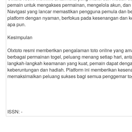
pemain untuk mengakses permainan, mengelola akun, dan
Navigasi yang lancar memastikan pengguna pemula dan b
platform dengan nyaman, berfokus pada kesenangan dan 
apa pun.
Kesimpulan
Olxtoto resmi memberikan pengalaman toto online yang am
berbagai permainan togel, peluang menang setiap hari, a
langkah-langkah keamanan yang kuat, pemain dapat denga
keberuntungan dan hadiah. Platform ini memberikan kesen
memaksimalkan peluang sukses bagi semua penggemar to
ISSN: -