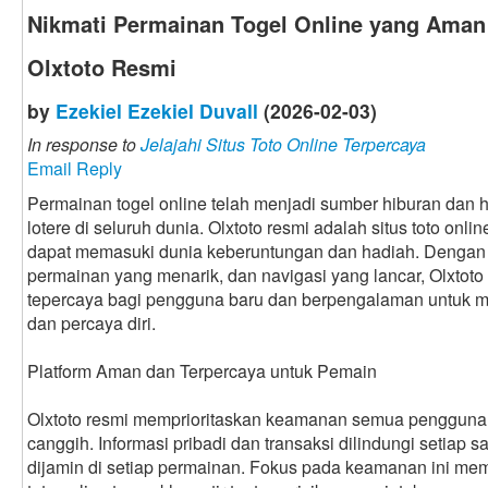
Nikmati Permainan Togel Online yang Aman
Olxtoto Resmi
by
Ezekiel Ezekiel Duvall
(2026-02-03)
In response to
Jelajahi Situs Toto Online Terpercaya
Email Reply
Permainan togel online telah menjadi sumber hiburan dan h
lotere di seluruh dunia. Olxtoto resmi adalah situs toto onli
dapat memasuki dunia keberuntungan dan hadiah. Dengan 
permainan yang menarik, dan navigasi yang lancar, Olxto
tepercaya bagi pengguna baru dan berpengalaman untuk m
dan percaya diri.
Platform Aman dan Terpercaya untuk Pemain
Olxtoto resmi memprioritaskan keamanan semua pengguna
canggih. Informasi pribadi dan transaksi dilindungi setiap 
dijamin di setiap permainan. Fokus pada keamanan ini m