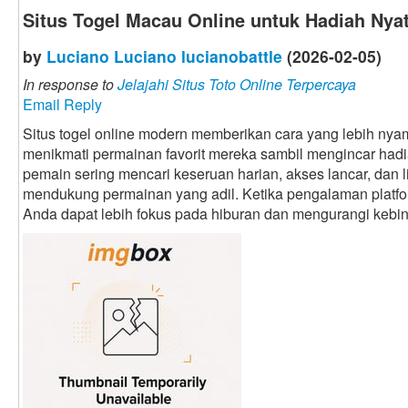
Situs Togel Macau Online untuk Hadiah Nyat
by
Luciano Luciano lucianobattle
(2026-02-05)
In response to
Jelajahi Situs Toto Online Terpercaya
Email Reply
Situs togel online modern memberikan cara yang lebih nya
menikmati permainan favorit mereka sambil mengincar had
pemain sering mencari keseruan harian, akses lancar, dan
mendukung permainan yang adil. Ketika pengalaman platf
Anda dapat lebih fokus pada hiburan dan mengurangi kebi