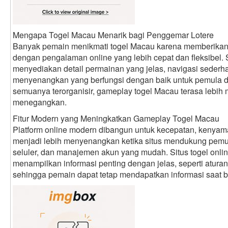
Mengapa Togel Macau Menarik bagi Penggemar Lotere
Banyak pemain menikmati togel Macau karena memberikan s
dengan pengalaman online yang lebih cepat dan fleksibel. S
menyediakan detail permainan yang jelas, navigasi sederha
menyenangkan yang berfungsi dengan baik untuk pemula 
semuanya terorganisir, gameplay togel Macau terasa lebih m
menegangkan.
Fitur Modern yang Meningkatkan Gameplay Togel Macau
Platform online modern dibangun untuk kecepatan, kenyama
menjadi lebih menyenangkan ketika situs mendukung pemu
seluler, dan manajemen akun yang mudah. Situs togel onli
menampilkan informasi penting dengan jelas, seperti aturan
sehingga pemain dapat tetap mendapatkan informasi saat 