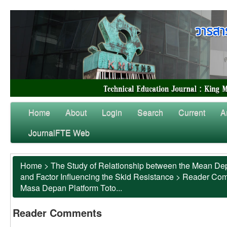
Home
About
Login
Search
Current
A
JournalFTE Web
Home
>
The Study of Relationship between the Mean Dep
and Factor Influencing the Skid Resistance
>
Reader Co
Masa Depan Platform Toto...
Reader Comments