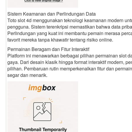
Sistem Keamanan dan Perlindungan Data
Toto slot 4d menggunakan teknologi keamanan modern untu
pengguna. Sistem terenkripsi memastikan bahwa data priba
Perlindungan yang kuat ini membantu pemain merasa perca
favorit mereka tanpa khawatir tentang risiko online.
Permainan Beragam dan Fitur Interaktif
Platform ini menawarkan berbagai pilihan permainan slot 
gaya. Dari desain klasik hingga format interaktif modern, 
pilihan. Pembaruan rutin memperkenalkan fitur dan perma
segar dan menarik.