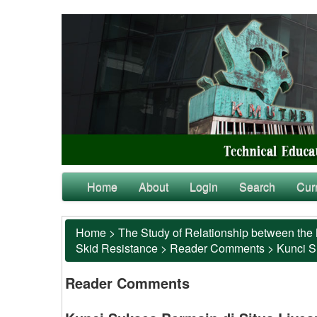
Home
About
Login
Search
Cur
Home
>
The Study of Relationship between the 
Skid Resistance
>
Reader Comments
>
Kunci S
Reader Comments