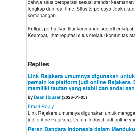
bahwa situs beroperasi sesuai standar keamanan
lengkap dan real-time. Situs terpercaya tidak aka
kemenangan.
Ketiga, perhatikan fitur keamanan seperti enkrips
Keempat, lihat reputasi situs melalui komunitas at
Replies
Link Rajakera umumnya digunakan untu
pemain ke platform judi online Rajakera.
memiliki tautan yang stabil dan andal sa
by
Dean Houser
(2026-01-05)
Email Reply
Link Rajakera umumnya digunakan untuk menggam
judi online Rajakera. Dalam industri judi online 
Peran Bandara Indonesia dalam Menduk