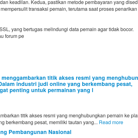
 dan keadilan. Kedua, pastikan metode pembayaran yang dised
n mempersulit transaksi pemain, terutama saat proses penarikan
i SSL, yang bertugas melindungi data pemain agar tidak bocor.
au forum pe
k menggambarkan titik akses resmi yang menghubu
 Dalam industri judi online yang berkembang pesat,
ngat penting untuk permainan yang l
barkan titik akses resmi yang menghubungkan pemain ke pla
yang berkembang pesat, memiliki tautan yang...
Read more
ung Pembangunan Nasional