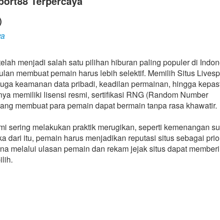
port88 Terpercaya
)
ya
elah menjadi salah satu pilihan hiburan paling populer di Indon
an membuat pemain harus lebih selektif. Memilih Situs Livesp
juga keamanan data pribadi, keadilan permainan, hingga kepas
a memiliki lisensi resmi, sertifikasi RNG (Random Number
 yang membuat para pemain dapat bermain tanpa rasa khawatir.
i sering melakukan praktik merugikan, seperti kemenangan sul
 dari itu, pemain harus menjadikan reputasi situs sebagai prio
na melalui ulasan pemain dan rekam jejak situs dapat memberi
lih.