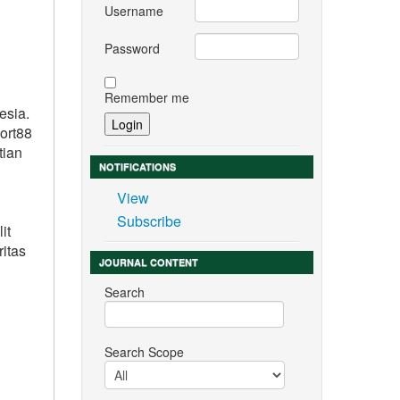
Username
Password
Remember me
esia.
ort88
tian
NOTIFICATIONS
View
Subscribe
it
ritas
JOURNAL CONTENT
Search
Search Scope