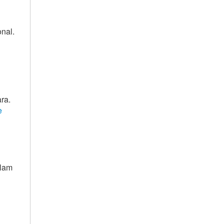
onal.
ra.
e
alam