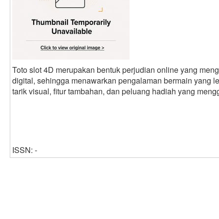
Toto slot 4D merupakan bentuk perjudian online yang meng
digital, sehingga menawarkan pengalaman bermain yang le
tarik visual, fitur tambahan, dan peluang hadiah yang meng
ISSN: -