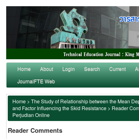
Home
About
Login
Search
Current
A
JournalFTE Web
Home
>
The Study of Relationship between the Mean Dep
and Factor Influencing the Skid Resistance
>
Reader Co
Perjudian Online
Reader Comments