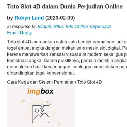
Toto Slot 4D dalam Dunia Perjudian Online
by
Robyn Land
(2026-02-09)
In response to
Jelajahi Situs Toto Online Terpercaya
Email Reply
Toto slot 4D merupakan salah satu bentuk permainan judi
togel empat angka dengan mekanisme mesin slot digital. P
karena menawarkan sensasi visual slot modern sekaligus
kombinasi angka. Dalam praktiknya, pemain memilih angka 
menentukan hasil kemenangan, sehingga menciptakan pen
dibandingkan togel konvensional.
Cara Kerja dan Sistem Permainan Toto Slot 4D