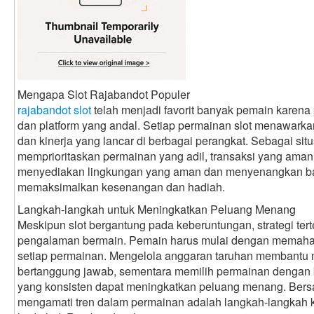
Mengapa Slot Rajabandot Populer
rajabandot slot
telah menjadi favorit banyak pemain karen
dan platform yang andal. Setiap permainan slot menawarkan gr
dan kinerja yang lancar di berbagai perangkat. Sebagai situs
memprioritaskan permainan yang adil, transaksi yang ama
menyediakan lingkungan yang aman dan menyenangkan ba
memaksimalkan kesenangan dan hadiah.
Langkah-langkah untuk Meningkatkan Peluang Menang
Meskipun slot bergantung pada keberuntungan, strategi ter
pengalaman bermain. Pemain harus mulai dengan memaha
setiap permainan. Mengelola anggaran taruhan membantu
bertanggung jawab, sementara memilih permainan dengan b
yang konsisten dapat meningkatkan peluang menang. Bersaba
mengamati tren dalam permainan adalah langkah-langkah 