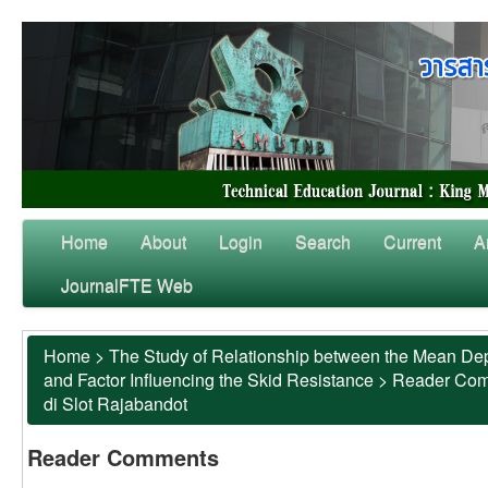
Home
About
Login
Search
Current
A
JournalFTE Web
Home
>
The Study of Relationship between the Mean Dep
and Factor Influencing the Skid Resistance
>
Reader Co
di Slot Rajabandot
Reader Comments