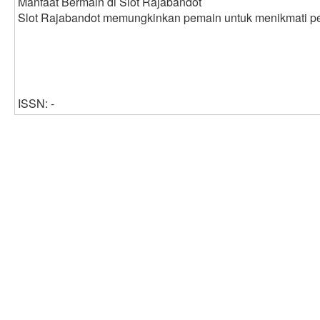
Manfaat Bermain di Slot Rajabandot
Slot Rajabandot memungkinkan pemain untuk menikmati p
ISSN: -