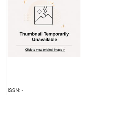
ISSN: -