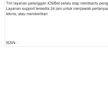
Tim layanan pelanggan IOSBet selalu siap membantu pengg
Layanan support tersedia 24 jam untuk menjawab pertany
teknis, atau memberikan
ISSN: -