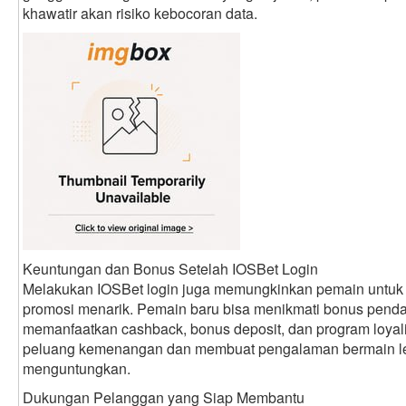
khawatir akan risiko kebocoran data.
Keuntungan dan Bonus Setelah IOSBet Login
Melakukan IOSBet login juga memungkinkan pemain untuk
promosi menarik. Pemain baru bisa menikmati bonus penda
memanfaatkan cashback, bonus deposit, dan program loyal
peluang kemenangan dan membuat pengalaman bermain l
menguntungkan.
Dukungan Pelanggan yang Siap Membantu