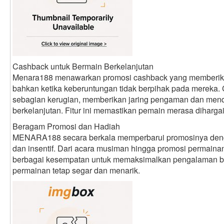
Cashback untuk Bermain Berkelanjutan
Menara188 menawarkan promosi cashback yang memberik
bahkan ketika keberuntungan tidak berpihak pada mereka.
sebagian kerugian, memberikan jaring pengaman dan men
berkelanjutan. Fitur ini memastikan pemain merasa dihargai
Beragam Promosi dan Hadiah
MENARA188 secara berkala memperbarui promosinya deng
dan insentif. Dari acara musiman hingga promosi permaina
berbagai kesempatan untuk memaksimalkan pengalaman be
permainan tetap segar dan menarik.