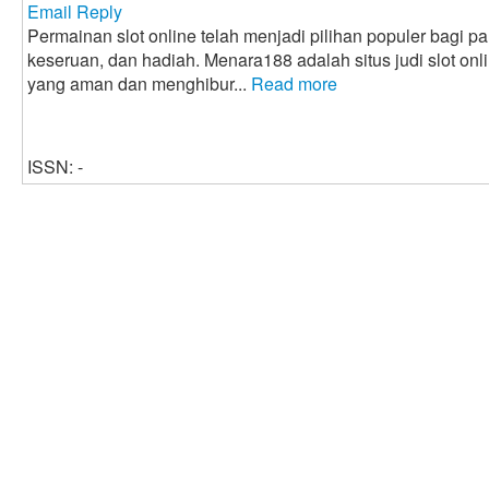
Email Reply
Permainan slot online telah menjadi pilihan populer bagi 
keseruan, dan hadiah. Menara188 adalah situs judi slot o
yang aman dan menghibur...
Read more
ISSN: -