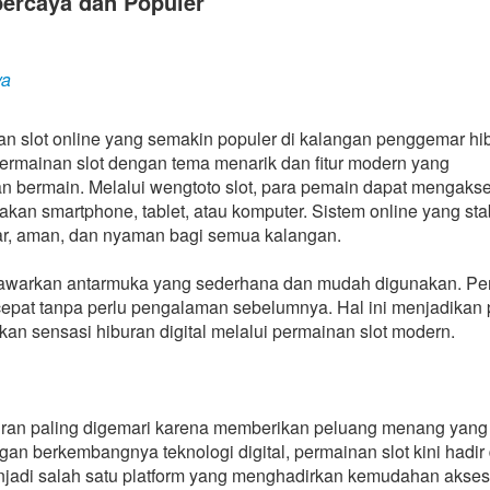
percaya dan Populer
ya
nan slot online yang semakin populer di kalangan penggemar hi
 permainan slot dengan tema menarik dan fitur modern yang
bermain. Melalui wengtoto slot, para pemain dapat mengaks
an smartphone, tablet, atau komputer. Sistem online yang sta
ar, aman, dan nyaman bagi semua kalangan.
nawarkan antarmuka yang sederhana dan mudah digunakan. P
pat tanpa perlu pengalaman sebelumnya. Hal ini menjadikan 
akan sensasi hiburan digital melalui permainan slot modern.
iburan paling digemari karena memberikan peluang menang yang
n berkembangnya teknologi digital, permainan slot kini hadir
menjadi salah satu platform yang menghadirkan kemudahan akses