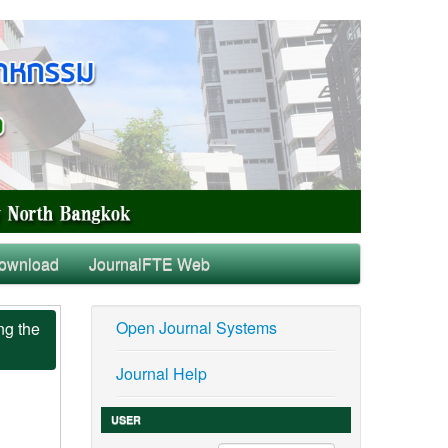
ownload
JournalFTE Web
Open Journal Systems
ng the
Journal Help
USER