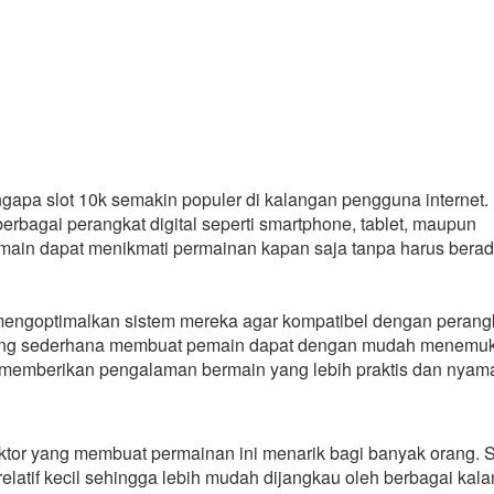
apa slot 10k semakin populer di kalangan pengguna internet.
erbagai perangkat digital seperti smartphone, tablet, maupun
emain dapat menikmati permainan kapan saja tanpa harus berad
ah mengoptimalkan sistem mereka agar kompatibel dengan perang
i yang sederhana membuat pemain dapat dengan mudah menemu
i memberikan pengalaman bermain yang lebih praktis dan nyam
 faktor yang membuat permainan ini menarik bagi banyak orang. 
elatif kecil sehingga lebih mudah dijangkau oleh berbagai kal