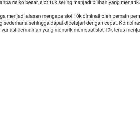
pa risiko besar, slot 10k sering menjadi pilihan yang menarik.
ga menjadi alasan mengapa slot 10k diminati oleh pemain pem
g sederhana sehingga dapat dipelajari dengan cepat. Kombina
a variasi permainan yang menarik membuat slot 10k terus menja