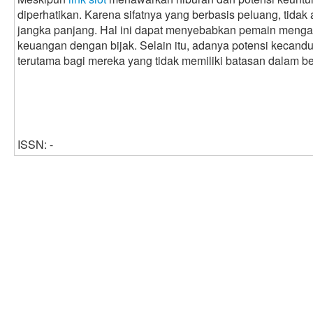
diperhatikan. Karena sifatnya yang berbasis peluang, tid
jangka panjang. Hal ini dapat menyebabkan pemain mengal
keuangan dengan bijak. Selain itu, adanya potensi kecandu
terutama bagi mereka yang tidak memiliki batasan dalam be
ISSN: -