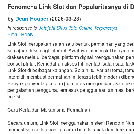
Fenomena Link Slot dan Popularitasnya di 
by
Dean Houser
(2026-03-23)
In response to
Jelajahi Situs Toto Online Terpercaya
Email Reply
Link Slot merupakan salah satu bentuk permainan yang be
kemajuan teknologi internet. Awalnya, mesin slot hanya ters
diakses melalui berbagai platform digital menggunakan pe
ponsel pintar. Kemudahan akses ini menjadi salah satu fak
Link Slot di berbagai kalangan. Selain itu, variasi tema, tamp
interaktif membuat permainan ini terasa lebih modern diba
Banyak penyedia platform juga terus mengembangkan tekn
pengalaman pengguna, termasuk penggunaan animasi berkua
imersif.
Cara Kerja dan Mekanisme Permainan
Secara umum, Link Slot menggunakan sistem Random Num
memastikan setiap hasil putaran bersifat acak dan tidak da