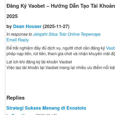
Đăng Ký Vaobet – Hướng Dẫn Tạo Tài Khoả
2025
by
Dean Houser
(2025-11-27)
In response to
Jelajahi Situs Toto Online Terpercaya
Email Reply
Để trải nghiệm đầy đủ dịch vụ, người chơi cần đăng ký
Vaob
phép nạp tiền, rút tiền, tham gia chơi và nhận khuyến mãi đ
Lợi ích khi đăng ký tài khoản Vaobet
Việc tạo tài khoản tại Vaobet mang lại nhiều ưu điểm nổi bật
Replies
Strategi Sukses Menang di Evostoto