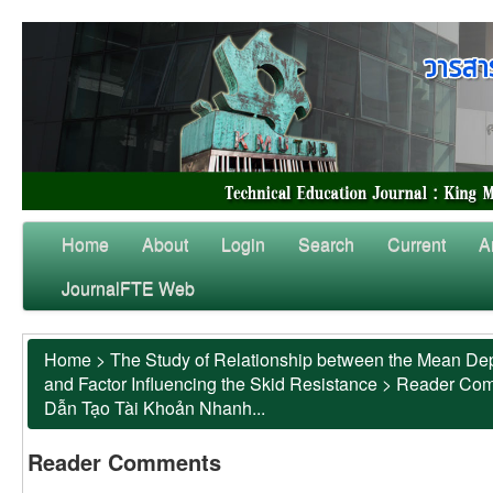
Home
About
Login
Search
Current
A
JournalFTE Web
Home
>
The Study of Relationship between the Mean Dep
and Factor Influencing the Skid Resistance
>
Reader Co
Dẫn Tạo Tài Khoản Nhanh...
Reader Comments