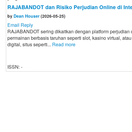
RAJABANDOT dan Risiko Perjudian Online di Int
by
Dean Houser
(2026-05-25)
Email Reply
RAJABANDOT sering dikaitkan dengan platform perjudian 
permainan berbasis taruhan seperti slot, kasino virtual, a
digital, situs seperti...
Read more
ISSN: -