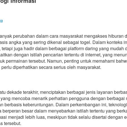
logi Informasi
ya
banyak perubahan dalam cara masyarakat mengakses hiburan 
sis angka yang sering dikenal sebagai togel. Dalam konteks in
l, tetapi juga hadir dalam berbagai platform daring yang mudah 
aitkan dengan istilah pencarian tertentu di internet, yang menu
ntuk permainan tersebut. Namun, penting untuk memahami bah
g perlu diperhatikan secara serius oleh masyarakat.
atu dekade terakhir, menciptakan berbagai jenis layanan berba
si yang mencoba menarik perhatian pengguna dengan berbagai
an berbasis keberuntungan. Dalam perkembangan ini, teknologi
a berperan besar dalam menyebarkan istilah tertentu yang berk
asi menjadi lebih luas, meskipun tidak selalu disertai dengan 
s tersebut.