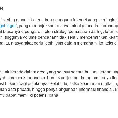
et
ci sering muncul karena tren pengguna internet yang meningkat
gel togel
”, yang menunjukkan adanya minat pencarian terhadap
ini biasanya dipengaruhi oleh strategi pemasaran daring, forum d
, tingginya volume pencarian tidak selalu mencerminkan ke
rena itu, masyarakat perlu lebih kritis dalam memahami konteks di
ng kali berada dalam area yang sensitif secara hukum, tergantu
yah, termasuk Indonesia, bentuk perjudian daring umumnya tid
 hukum bagi pelakunya. Selain itu, risiko keamanan digital ju
rian data pribadi, hingga penyalahgunaan informasi finansial. 
tu dapat memiliki potensi baha