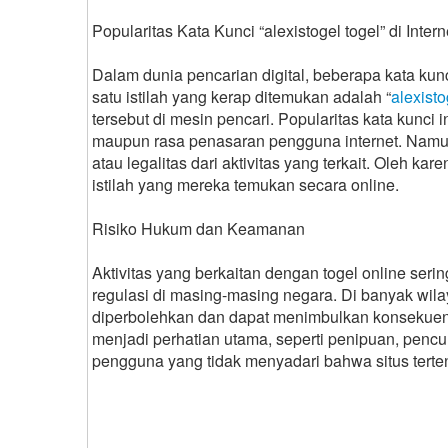
Popularitas Kata Kunci “alexistogel togel” di Intern
Dalam dunia pencarian digital, beberapa kata kun
satu istilah yang kerap ditemukan adalah “
alexisto
tersebut di mesin pencari. Popularitas kata kunci 
maupun rasa penasaran pengguna internet. Namun
atau legalitas dari aktivitas yang terkait. Oleh ka
istilah yang mereka temukan secara online.
Risiko Hukum dan Keamanan
Aktivitas yang berkaitan dengan togel online seri
regulasi di masing-masing negara. Di banyak wila
diperbolehkan dan dapat menimbulkan konsekuensi
menjadi perhatian utama, seperti penipuan, pencu
pengguna yang tidak menyadari bahwa situs terten