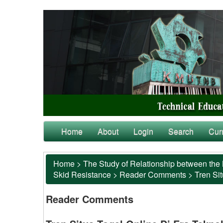
Home
About
Login
Search
Cur
Home
>
The Study of Relationship between the 
Skid Resistance
>
Reader Comments
>
Tren Si
Reader Comments