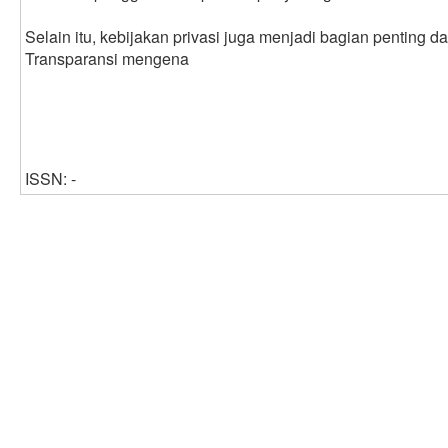
Selain itu, kebijakan privasi juga menjadi bagian penting da
Transparansi mengena
ISSN: -