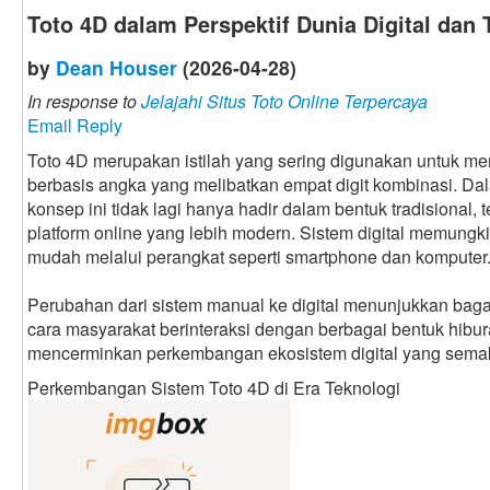
Toto 4D dalam Perspektif Dunia Digital dan
by
Dean Houser
(2026-04-28)
In response to
Jelajahi Situs Toto Online Terpercaya
Email Reply
Toto 4D merupakan istilah yang sering digunakan untuk 
berbasis angka yang melibatkan empat digit kombinasi. Da
konsep ini tidak lagi hanya hadir dalam bentuk tradisional, t
platform online yang lebih modern. Sistem digital memungk
mudah melalui perangkat seperti smartphone dan komputer
Perubahan dari sistem manual ke digital menunjukkan bag
cara masyarakat berinteraksi dengan berbagai bentuk hibura
mencerminkan perkembangan ekosistem digital yang semak
Perkembangan Sistem Toto 4D di Era Teknologi