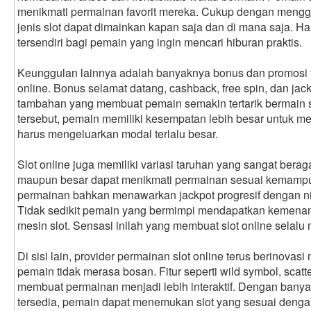
menikmati permainan favorit mereka. Cukup dengan mengg
jenis slot dapat dimainkan kapan saja dan di mana saja. 
tersendiri bagi pemain yang ingin mencari hiburan praktis.
Keunggulan lainnya adalah banyaknya bonus dan promosi ya
online. Bonus selamat datang, cashback, free spin, dan jack
tambahan yang membuat pemain semakin tertarik bermain 
tersebut, pemain memiliki kesempatan lebih besar untuk 
harus mengeluarkan modal terlalu besar.
Slot online juga memiliki variasi taruhan yang sangat ber
maupun besar dapat menikmati permainan sesuai kemamp
permainan bahkan menawarkan jackpot progresif dengan nila
Tidak sedikit pemain yang bermimpi mendapatkan kemenang
mesin slot. Sensasi inilah yang membuat slot online selalu
Di sisi lain, provider permainan slot online terus berinovasi 
pemain tidak merasa bosan. Fitur seperti wild symbol, scatt
membuat permainan menjadi lebih interaktif. Dengan bany
tersedia, pemain dapat menemukan slot yang sesuai deng