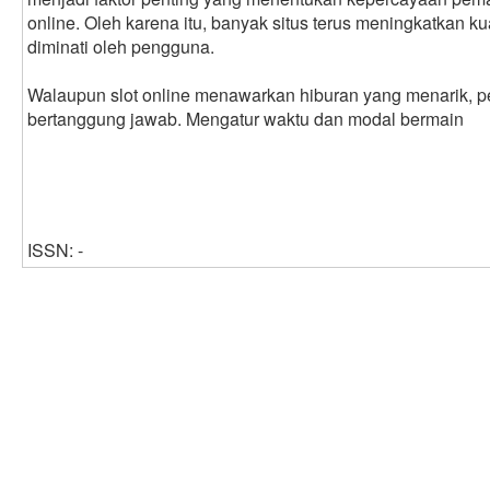
online. Oleh karena itu, banyak situs terus meningkatkan ku
diminati oleh pengguna.
Walaupun slot online menawarkan hiburan yang menarik, pe
bertanggung jawab. Mengatur waktu dan modal bermain
ISSN: -