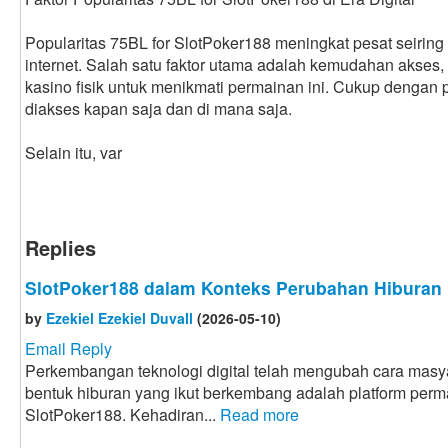
Popularitas 75BL for SlotPoker188 meningkat pesat seiri
internet. Salah satu faktor utama adalah kemudahan akses, 
kasino fisik untuk menikmati permainan ini. Cukup dengan
diakses kapan saja dan di mana saja.
Selain itu, var
Replies
SlotPoker188 dalam Konteks Perubahan Hiburan 
by
Ezekiel Ezekiel Duvall
(2026-05-10)
Email Reply
Perkembangan teknologi digital telah mengubah cara masya
bentuk hiburan yang ikut berkembang adalah platform perma
SlotPoker188. Kehadiran...
Read more