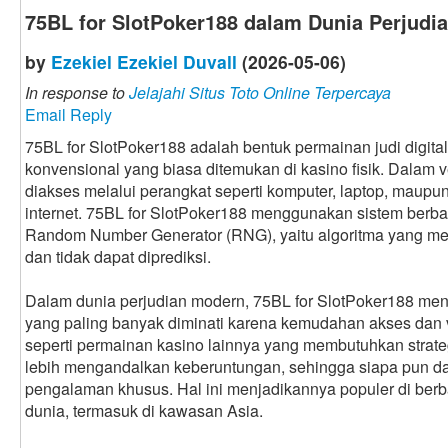
75BL for SlotPoker188 dalam Dunia Perjudia
by
Ezekiel Ezekiel Duvall
(2026-05-06)
In response to
Jelajahi Situs Toto Online Terpercaya
Email Reply
75BL for SlotPoker188 adalah bentuk permainan judi digital 
konvensional yang biasa ditemukan di kasino fisik. Dalam ve
diakses melalui perangkat seperti komputer, laptop, maup
internet. 75BL for SlotPoker188 menggunakan sistem berbas
Random Number Generator (RNG), yaitu algoritma yang mema
dan tidak dapat diprediksi.
Dalam dunia perjudian modern, 75BL for SlotPoker188 menja
yang paling banyak diminati karena kemudahan akses dan v
seperti permainan kasino lainnya yang membutuhkan strate
lebih mengandalkan keberuntungan, sehingga siapa pun 
pengalaman khusus. Hal ini menjadikannya populer di berb
dunia, termasuk di kawasan Asia.