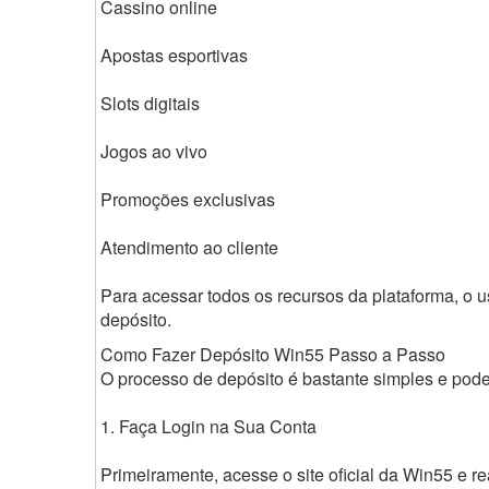
Cassino online
Apostas esportivas
Slots digitais
Jogos ao vivo
Promoções exclusivas
Atendimento ao cliente
Para acessar todos os recursos da plataforma, o u
depósito.
Como Fazer Depósito Win55 Passo a Passo
O processo de depósito é bastante simples e pode
1. Faça Login na Sua Conta
Primeiramente, acesse o site oficial da Win55 e re