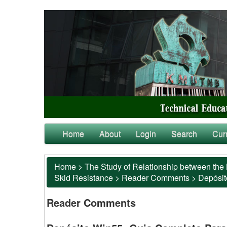
Home
About
Login
Search
Cur
Home
>
The Study of Relationship between the 
Skid Resistance
>
Reader Comments
>
Depósit
Reader Comments