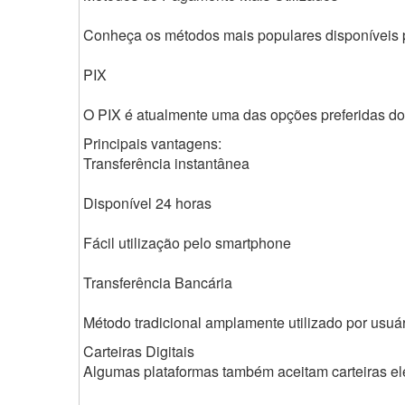
Conheça os métodos mais populares disponíveis p
PIX
O PIX é atualmente uma das opções preferidas do
Principais vantagens:
Transferência instantânea
Disponível 24 horas
Fácil utilização pelo smartphone
Transferência Bancária
Método tradicional amplamente utilizado por usuá
Carteiras Digitais
Algumas plataformas também aceitam carteiras elet