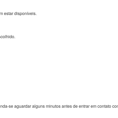
 estar disponíveis.
colhido.
da-se aguardar alguns minutos antes de entrar em contato co