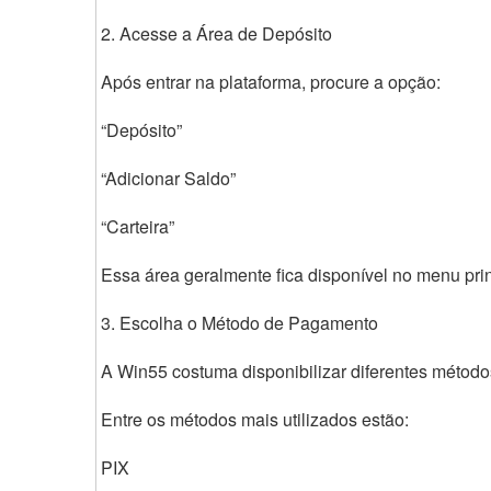
2. Acesse a Área de Depósito
Após entrar na plataforma, procure a opção:
“Depósito”
“Adicionar Saldo”
“Carteira”
Essa área geralmente fica disponível no menu prin
3. Escolha o Método de Pagamento
A Win55 costuma disponibilizar diferentes métodos
Entre os métodos mais utilizados estão:
PIX