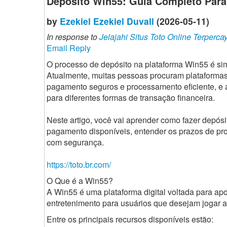
Depósito Win55: Guia Completo Para
by
Ezekiel Ezekiel Duvall
(2026-05-11)
In response to
Jelajahi Situs Toto Online Terperca
Email Reply
O processo de depósito na plataforma Win55 é sim
Atualmente, muitas pessoas procuram plataforma
pagamento seguros e processamento eficiente, e
para diferentes formas de transação financeira.
Neste artigo, você vai aprender como fazer depós
pagamento disponíveis, entender os prazos de pro
com segurança.
https://toto.br.com/
O Que é a Win55?
A Win55 é uma plataforma digital voltada para apo
entretenimento para usuários que desejam jogar a
Entre os principais recursos disponíveis estão: