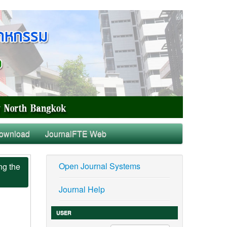
ownload
JournalFTE Web
Open Journal Systems
ng the
Journal Help
USER