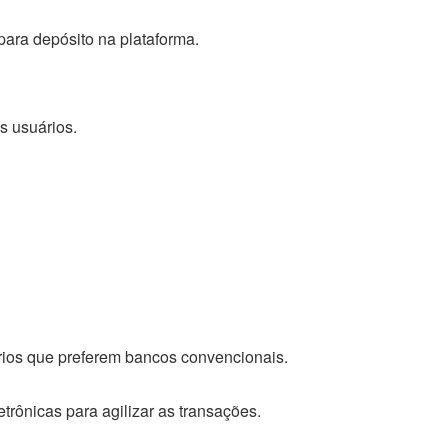
ara depósito na plataforma.
s usuários.
rios que preferem bancos convencionais.
rônicas para agilizar as transações.