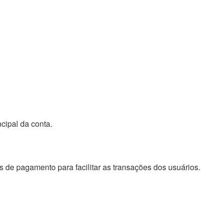
cipal da conta.
 de pagamento para facilitar as transações dos usuários.