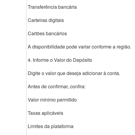
Transferência bancária
Carteiras digitais
Cartões bancários
A disponibilidade pode variar conforme a região.
4. Informe o Valor do Depósito
Digite o valor que deseja adicionar à conta.
Antes de confirmar, confira:
Valor mínimo permitido
Taxas aplicáveis
Limites da plataforma