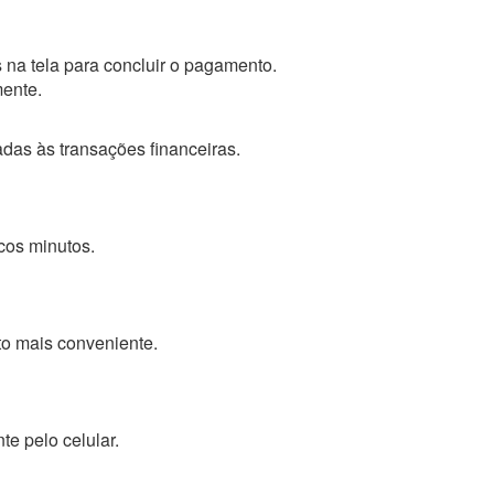
s na tela para concluir o pagamento.
mente.
adas às transações financeiras.
cos minutos.
o mais conveniente.
e pelo celular.