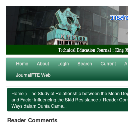
Home
About
Login
Search
Current
A
JournalFTE Web
Home
>
The Study of Relationship between the Mean Dep
and Factor Influencing the Skid Resistance
>
Reader Co
Ways dalam Dunia Game...
Reader Comments