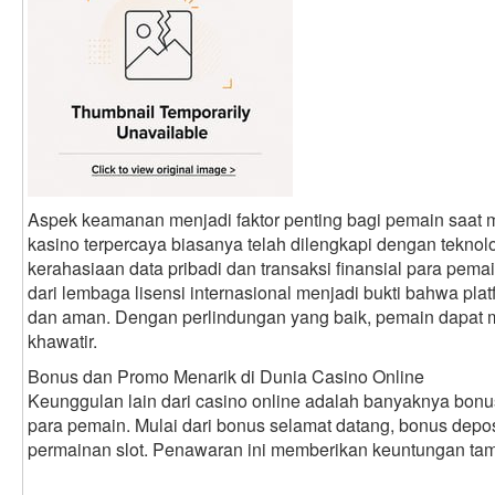
Aspek keamanan menjadi faktor penting bagi pemain saat me
kasino terpercaya biasanya telah dilengkapi dengan teknol
kerahasiaan data pribadi dan transaksi finansial para pemain
dari lembaga lisensi internasional menjadi bukti bahwa plat
dan aman. Dengan perlindungan yang baik, pemain dapat 
khawatir.
Bonus dan Promo Menarik di Dunia Casino Online
Keunggulan lain dari casino online adalah banyaknya bon
para pemain. Mulai dari bonus selamat datang, bonus deposi
permainan slot. Penawaran ini memberikan keuntungan t