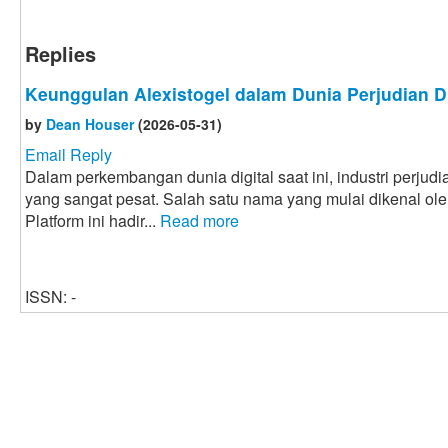
Replies
Keunggulan Alexistogel dalam Dunia Perjudian Di
by
Dean Houser
(2026-05-31)
Email Reply
Dalam perkembangan dunia digital saat ini, industri perju
yang sangat pesat. Salah satu nama yang mulai dikenal ol
Platform ini hadir...
Read more
ISSN: -