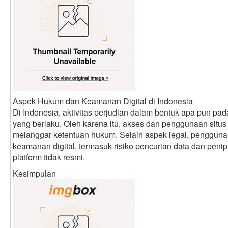
Aspek Hukum dan Keamanan Digital di Indonesia
Di Indonesia, aktivitas perjudian dalam bentuk apa pun p
yang berlaku. Oleh karena itu, akses dan penggunaan situs 
melanggar ketentuan hukum. Selain aspek legal, penggun
keamanan digital, termasuk risiko pencurian data dan penip
platform tidak resmi.
Kesimpulan