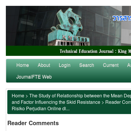
Home
About
Login
Search
Current
A
JournalFTE Web
Home
>
The Study of Relationship between the Mean Dep
and Factor Influencing the Skid Resistance
>
Reader Co
Risiko Perjudian Online di...
Reader Comments