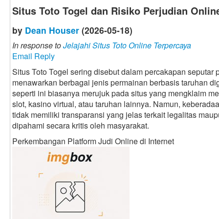
Situs Toto Togel dan Risiko Perjudian Online
by
Dean Houser
(2026-05-18)
In response to
Jelajahi Situs Toto Online Terpercaya
Email Reply
Situs Toto Togel sering disebut dalam percakapan seputar p
menawarkan berbagai jenis permainan berbasis taruhan di
seperti ini biasanya merujuk pada situs yang mengklaim m
slot, kasino virtual, atau taruhan lainnya. Namun, keberada
tidak memiliki transparansi yang jelas terkait legalitas ma
dipahami secara kritis oleh masyarakat.
Perkembangan Platform Judi Online di Internet