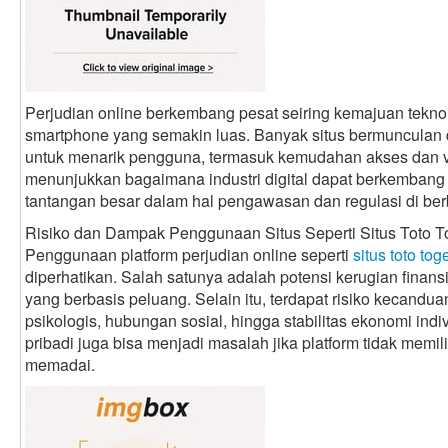
Perjudian online berkembang pesat seiring kemajuan tekno
smartphone yang semakin luas. Banyak situs bermunculan 
untuk menarik pengguna, termasuk kemudahan akses dan v
menunjukkan bagaimana industri digital dapat berkembang
tantangan besar dalam hal pengawasan dan regulasi di ber
Risiko dan Dampak Penggunaan Situs Seperti Situs Toto T
Penggunaan platform perjudian online seperti
situs toto tog
diperhatikan. Salah satunya adalah potensi kerugian finansi
yang berbasis peluang. Selain itu, terdapat risiko kecand
psikologis, hubungan sosial, hingga stabilitas ekonomi ind
pribadi juga bisa menjadi masalah jika platform tidak memil
memadai.