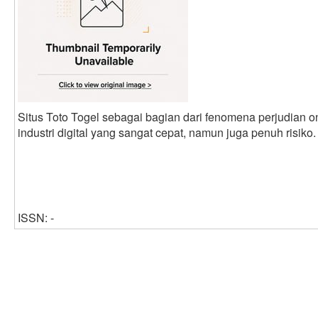
Situs Toto Togel sebagai bagian dari fenomena perjudian
industri digital yang sangat cepat, namun juga penuh risi
ISSN: -