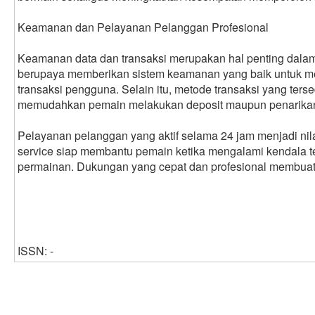
Keamanan dan Pelayanan Pelanggan Profesional
Keamanan data dan transaksi merupakan hal penting dalam p
berupaya memberikan sistem keamanan yang baik untuk mel
transaksi pengguna. Selain itu, metode transaksi yang ter
memudahkan pemain melakukan deposit maupun penarika
Pelayanan pelanggan yang aktif selama 24 jam menjadi nil
service siap membantu pemain ketika mengalami kendala t
permainan. Dukungan yang cepat dan profesional membua
ISSN: -