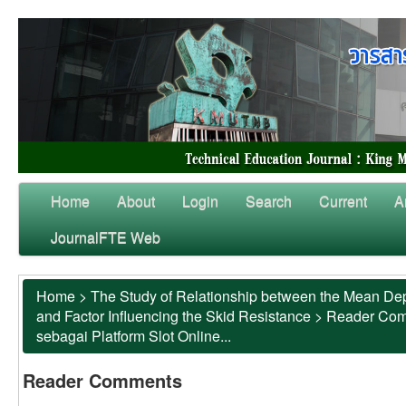
Home
About
Login
Search
Current
A
JournalFTE Web
Home
>
The Study of Relationship between the Mean Dep
and Factor Influencing the Skid Resistance
>
Reader Co
sebagai Platform Slot Online...
Reader Comments