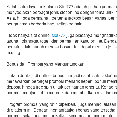
Salah satu daya tarik utama Slot777 adalah pilihan permai
menyediakan berbagai jenis slot online dengan tema unik, 
Asia, hingga permainan bertema jackpot besar. Variasi pe
pengalaman berbeda bagi setiap pemain.
Tidak hanya slot online,
slot777
juga biasanya menghadirkan
taruhan olahraga, togel, dan permainan kartu online. Deng
pemain tidak mudah merasa bosan dan dapat memilih jenis 
masing.
Bonus dan Promosi yang Menguntungkan
Dalam dunia judi online, bonus menjadi salah satu faktor p
menawarkan berbagai promosi menarik seperti bonus memb
deposit, hingga free spin untuk permainan tertentu. Kehad
bermain menjadi lebih menarik dan memberikan nilai tamb
Program promosi yang rutin diperbarui juga menjadi alasa
di platform ini. Dengan memanfaatkan bonus yang tersedi
bermain sekaligus meningkatkan kesempatan memperoleh