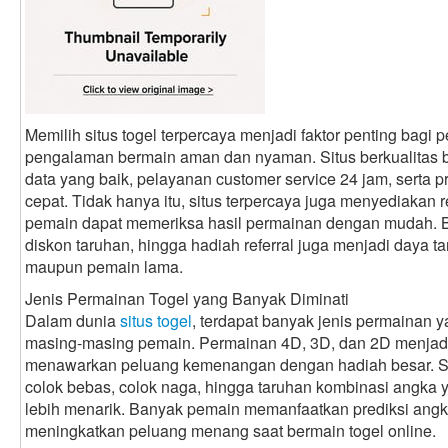
Memilih situs togel terpercaya menjadi faktor penting bag
pengalaman bermain aman dan nyaman. Situs berkualitas 
data yang baik, pelayanan customer service 24 jam, serta 
cepat. Tidak hanya itu, situs terpercaya juga menyediakan 
pemain dapat memeriksa hasil permainan dengan mudah. B
diskon taruhan, hingga hadiah referral juga menjadi daya t
maupun pemain lama.
Jenis Permainan Togel yang Banyak Diminati
Dalam dunia
situs togel
, terdapat banyak jenis permainan ya
masing-masing pemain. Permainan 4D, 3D, dan 2D menjadi 
menawarkan peluang kemenangan dengan hadiah besar. Sela
colok bebas, colok naga, hingga taruhan kombinasi angka
lebih menarik. Banyak pemain memanfaatkan prediksi angka
meningkatkan peluang menang saat bermain togel online.