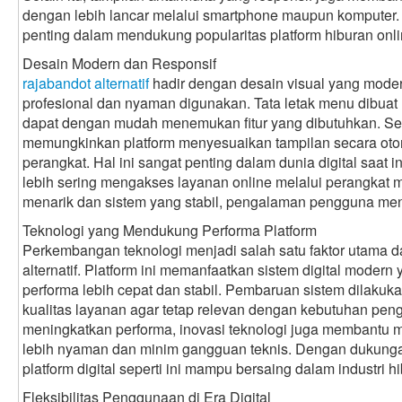
dengan lebih lancar melalui smartphone maupun komputer.
penting dalam mendukung popularitas platform hiburan onli
Desain Modern dan Responsif
rajabandot alternatif
hadir dengan desain visual yang mod
profesional dan nyaman digunakan. Tata letak menu dibuat 
dapat dengan mudah menemukan fitur yang dibutuhkan. Sela
memungkinkan platform menyesuaikan tampilan secara otom
perangkat. Hal ini sangat penting dalam dunia digital saat
lebih sering mengakses layanan online melalui perangkat 
menarik dan sistem yang stabil, pengalaman pengguna menj
Teknologi yang Mendukung Performa Platform
Perkembangan teknologi menjadi salah satu faktor utama 
alternatif. Platform ini memanfaatkan sistem digital moder
performa lebih cepat dan stabil. Pembaruan sistem dilakuk
kualitas layanan agar tetap relevan dengan kebutuhan pen
meningkatkan performa, inovasi teknologi juga membantu
lebih nyaman dan minim gangguan teknis. Dengan dukunga
platform digital seperti ini mampu bersaing dalam industri h
Fleksibilitas Penggunaan di Era Digital