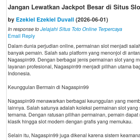
Jangan Lewatkan Jackpot Besar di Situs Sl
by
Ezekiel Ezekiel Duvall
(2026-06-01)
In response to
Jelajahi Situs Toto Online Terpercaya
Email Reply
Dalam dunia perjudian online, permainan slot menjadi salah
banyak pemain. Salah satu platform yang menonjol di antara
Nagaspin99. Dengan berbagai jenis permainan slot yang m
layanan profesional, Nagaspin99 menjadi pilihan utama bagi
Indonesia.
Keunggulan Bermain di Nagaspin99
Nagaspin99 menawarkan berbagai keunggulan yang membeda
lainnya. Salah satunya adalah koleksi permainan slot yang
ternama. Dengan ratusan pilihan permainan, pemain dapat
klasik hingga slot modern dengan grafis yang memukau.
Selain itu, Nagaspin99 juga dikenal karena sistem keamana