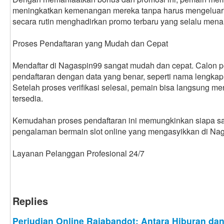
meningkatkan kemenangan mereka tanpa harus mengeluar
secara rutin menghadirkan promo terbaru yang selalu menar
Proses Pendaftaran yang Mudah dan Cepat
Mendaftar di Nagaspin99 sangat mudah dan cepat. Calon pe
pendaftaran dengan data yang benar, seperti nama lengkap
Setelah proses verifikasi selesai, pemain bisa langsung m
tersedia.
Kemudahan proses pendaftaran ini memungkinkan siapa s
pengalaman bermain slot online yang mengasyikkan di Na
Layanan Pelanggan Profesional 24/7
Replies
Perjudian Online Rajabandot: Antara Hiburan da