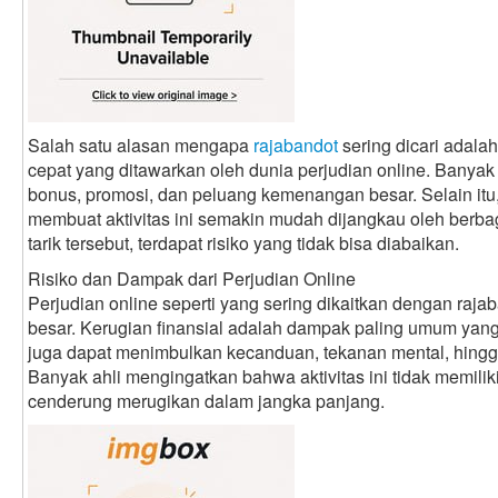
Salah satu alasan mengapa
rajabandot
sering dicari adala
cepat yang ditawarkan oleh dunia perjudian online. Banya
bonus, promosi, dan peluang kemenangan besar. Selain it
membuat aktivitas ini semakin mudah dijangkau oleh berba
tarik tersebut, terdapat risiko yang tidak bisa diabaikan.
Risiko dan Dampak dari Perjudian Online
Perjudian online seperti yang sering dikaitkan dengan raja
besar. Kerugian finansial adalah dampak paling umum yang 
juga dapat menimbulkan kecanduan, tekanan mental, hingg
Banyak ahli mengingatkan bahwa aktivitas ini tidak memili
cenderung merugikan dalam jangka panjang.