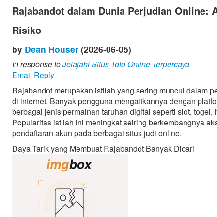
Rajabandot dalam Dunia Perjudian Online: A
Risiko
by
Dean Houser
(2026-06-05)
In response to
Jelajahi Situs Toto Online Terpercaya
Email Reply
Rajabandot merupakan istilah yang sering muncul dalam p
di internet. Banyak pengguna mengaitkannya dengan platf
berbagai jenis permainan taruhan digital seperti slot, togel,
Popularitas istilah ini meningkat seiring berkembangnya a
pendaftaran akun pada berbagai situs judi online.
Daya Tarik yang Membuat Rajabandot Banyak Dicari