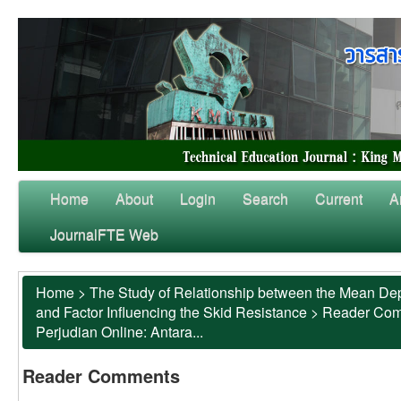
Home
About
Login
Search
Current
A
JournalFTE Web
Home
>
The Study of Relationship between the Mean Dep
and Factor Influencing the Skid Resistance
>
Reader Co
Perjudian Online: Antara...
Reader Comments