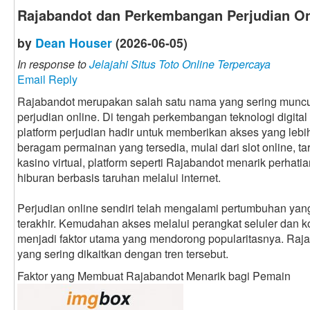
Rajabandot dan Perkembangan Perjudian Onli
by
Dean Houser
(2026-06-05)
In response to
Jelajahi Situs Toto Online Terpercaya
Email Reply
Rajabandot merupakan salah satu nama yang sering mun
perjudian online. Di tengah perkembangan teknologi digita
platform perjudian hadir untuk memberikan akses yang le
beragam permainan yang tersedia, mulai dari slot online, 
kasino virtual, platform seperti Rajabandot menarik perha
hiburan berbasis taruhan melalui internet.
Perjudian online sendiri telah mengalami pertumbuhan yan
terakhir. Kemudahan akses melalui perangkat seluler dan k
menjadi faktor utama yang mendorong popularitasnya. Raj
yang sering dikaitkan dengan tren tersebut.
Faktor yang Membuat Rajabandot Menarik bagi Pemain