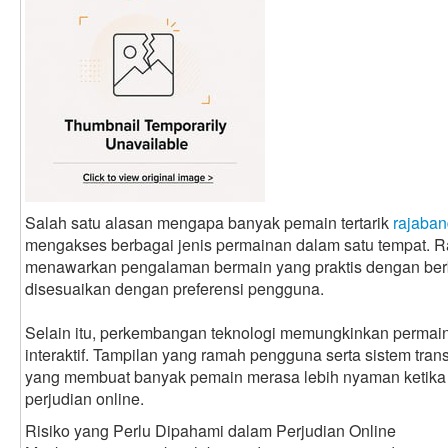
Salah satu alasan mengapa banyak pemain tertarik
rajaban
mengakses berbagai jenis permainan dalam satu tempat. R
menawarkan pengalaman bermain yang praktis dengan berb
disesuaikan dengan preferensi pengguna.
Selain itu, perkembangan teknologi memungkinkan permain
interaktif. Tampilan yang ramah pengguna serta sistem trans
yang membuat banyak pemain merasa lebih nyaman ketika be
perjudian online.
Risiko yang Perlu Dipahami dalam Perjudian Online