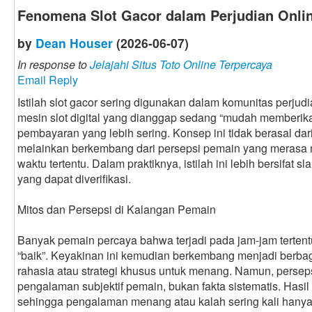
Fenomena Slot Gacor dalam Perjudian Onli
by
Dean Houser
(2026-06-07)
In response to
Jelajahi Situs Toto Online Terpercaya
Email Reply
Istilah slot gacor sering digunakan dalam komunitas perju
mesin slot digital yang dianggap sedang “mudah memberika
pembayaran yang lebih sering. Konsep ini tidak berasal dar
melainkan berkembang dari persepsi pemain yang merasa m
waktu tertentu. Dalam praktiknya, istilah ini lebih bersifat s
yang dapat diverifikasi.
Mitos dan Persepsi di Kalangan Pemain
Banyak pemain percaya bahwa terjadi pada jam-jam tertent
“baik”. Keyakinan ini kemudian berkembang menjadi berbag
rahasia atau strategi khusus untuk menang. Namun, perseps
pengalaman subjektif pemain, bukan fakta sistematis. Hasi
sehingga pengalaman menang atau kalah sering kali hanya