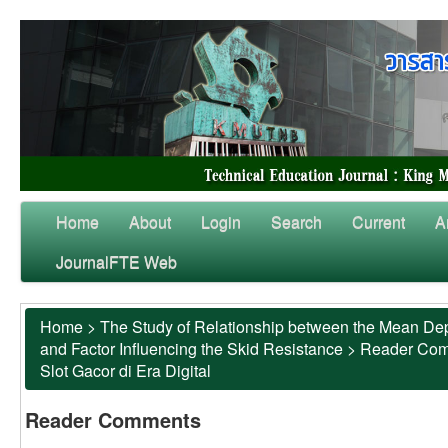
Home
About
Login
Search
Current
A
JournalFTE Web
Home
>
The Study of Relationship between the Mean Dep
and Factor Influencing the Skid Resistance
>
Reader Co
Slot Gacor di Era Digital
Reader Comments