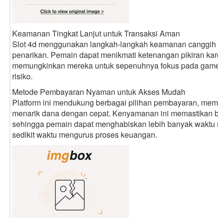
Keamanan Tingkat Lanjut untuk Transaksi Aman
Slot 4d menggunakan langkah-langkah keamanan canggih 
penarikan. Pemain dapat menikmati ketenangan pikiran k
memungkinkan mereka untuk sepenuhnya fokus pada gamepl
risiko.
Metode Pembayaran Nyaman untuk Akses Mudah
Platform ini mendukung berbagai pilihan pembayaran, me
menarik dana dengan cepat. Kenyamanan ini memastikan ba
sehingga pemain dapat menghabiskan lebih banyak waktu 
sedikit waktu mengurus proses keuangan.