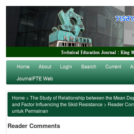
Home
About
Login
Search
Current
A
JournalFTE Web
Home
>
The Study of Relationship between the Mean Dep
and Factor Influencing the Skid Resistance
>
Reader Co
untuk Permainan
Reader Comments