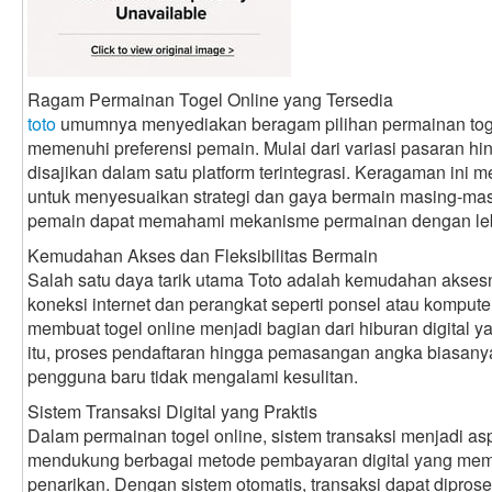
Ragam Permainan Togel Online yang Tersedia
toto
umumnya menyediakan beragam pilihan permainan toge
memenuhi preferensi pemain. Mulai dari variasi pasaran hi
disajikan dalam satu platform terintegrasi. Keragaman ini
untuk menyesuaikan strategi dan gaya bermain masing-masi
pemain dapat memahami mekanisme permainan dengan leb
Kemudahan Akses dan Fleksibilitas Bermain
Salah satu daya tarik utama Toto adalah kemudahan akse
koneksi internet dan perangkat seperti ponsel atau komputer 
membuat togel online menjadi bagian dari hiburan digital y
itu, proses pendaftaran hingga pemasangan angka biasany
pengguna baru tidak mengalami kesulitan.
Sistem Transaksi Digital yang Praktis
Dalam permainan togel online, sistem transaksi menjadi a
mendukung berbagai metode pembayaran digital yang mem
penarikan. Dengan sistem otomatis, transaksi dapat diprose