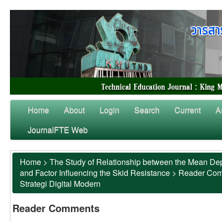
Home
About
Login
Search
Current
A
JournalFTE Web
Home
>
The Study of Relationship between the Mean Dep
and Factor Influencing the Skid Resistance
>
Reader Co
Strategi Digital Modern
Reader Comments