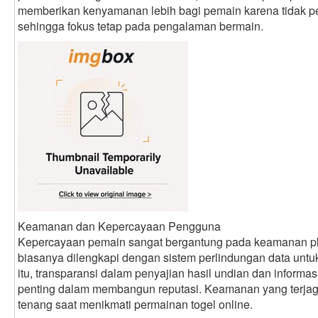
memberikan kenyamanan lebih bagi pemain karena tidak per
sehingga fokus tetap pada pengalaman bermain.
Keamanan dan Kepercayaan Pengguna
Kepercayaan pemain sangat bergantung pada keamanan plat
biasanya dilengkapi dengan sistem perlindungan data untu
itu, transparansi dalam penyajian hasil undian dan informas
penting dalam membangun reputasi. Keamanan yang terja
tenang saat menikmati permainan togel online.