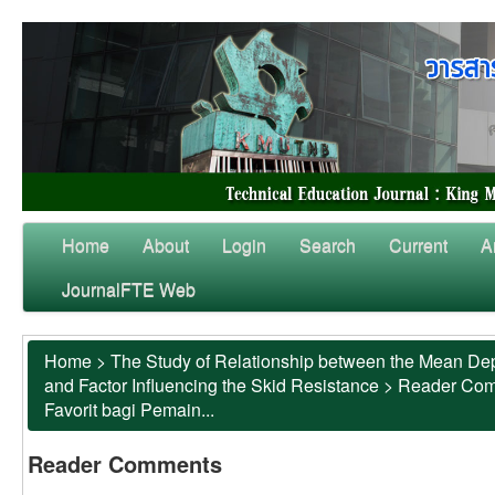
Home
About
Login
Search
Current
A
JournalFTE Web
Home
>
The Study of Relationship between the Mean Dep
and Factor Influencing the Skid Resistance
>
Reader Co
Favorit bagi Pemain...
Reader Comments