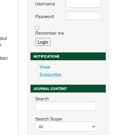
Username
Password
Remember me
alui
i
NOTIFICATIONS
tren
View
Subscribe
JOURNAL CONTENT
Search
Search Scope