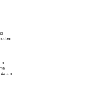
pi
 modern
ern
ama
o dalam