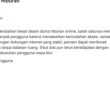
 Hiburan
ya
rubahan besar dalam dunia hiburan online, salah satunya mel
han banyak pengguna karena menawarkan kemudahan akses, varias
ngan dukungan internet yang stabil, pemain dapat menikmati
anpa batasan ruang. Situs toto pun terus beradaptasi dengan 
kebutuhan pengguna masa kini.
engguna