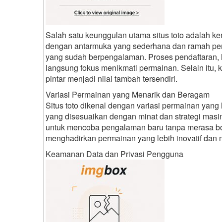
Salah satu keunggulan utama situs toto adalah ke
dengan antarmuka yang sederhana dan ramah pe
yang sudah berpengalaman. Proses pendaftaran, l
langsung fokus menikmati permainan. Selain itu, 
pintar menjadi nilai tambah tersendiri.
Variasi Permainan yang Menarik dan Beragam
Situs toto dikenal dengan variasi permainan yang
yang disesuaikan dengan minat dan strategi masi
untuk mencoba pengalaman baru tanpa merasa bos
menghadirkan permainan yang lebih inovatif dan men
Keamanan Data dan Privasi Pengguna