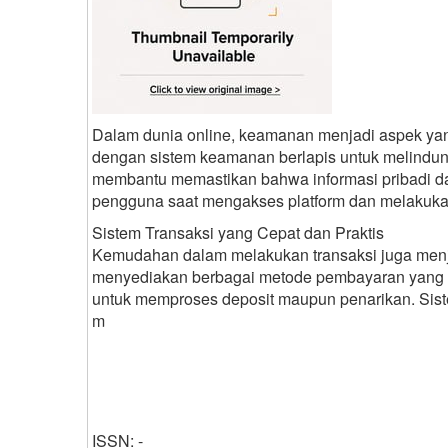
Dalam dunia online, keamanan menjadi aspek yang 
dengan sistem keamanan berlapis untuk melindun
membantu memastikan bahwa informasi pribadi dan
pengguna saat mengakses platform dan melakukan
Sistem Transaksi yang Cepat dan Praktis
Kemudahan dalam melakukan transaksi juga men
menyediakan berbagai metode pembayaran yang p
untuk memproses deposit maupun penarikan. Siste
m
ISSN: -