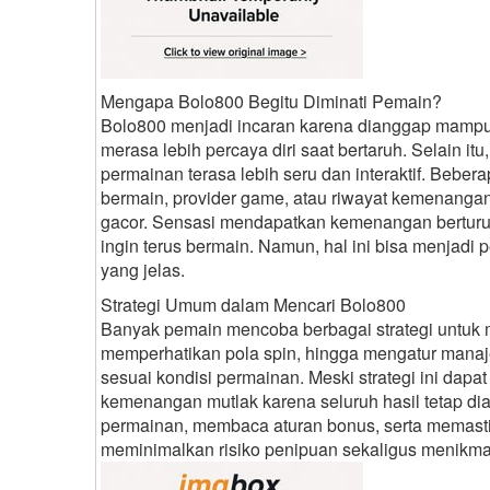
Mengapa Bolo800 Begitu Diminati Pemain?
Bolo800 menjadi incaran karena dianggap mampu
merasa lebih percaya diri saat bertaruh. Selain itu
permainan terasa lebih seru dan interaktif. Beb
bermain, provider game, atau riwayat kemenanga
gacor. Sensasi mendapatkan kemenangan berturut-
ingin terus bermain. Namun, hal ini bisa menjadi p
yang jelas.
Strategi Umum dalam Mencari Bolo800
Banyak pemain mencoba berbagai strategi untu
memperhatikan pola spin, hingga mengatur manaje
sesuai kondisi permainan. Meski strategi ini da
kemenangan mutlak karena seluruh hasil tetap di
permainan, membaca aturan bonus, serta memastik
meminimalkan risiko penipuan sekaligus menikm