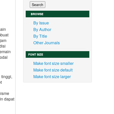
BROWSE
By Issue
ain
By Author
mbuat
By Title
 jam
Other Journals
isi
pemain
FONT SIZE
modal
Make font size smaller
Make font size default
tinggi,
Make font size larger
t
nisme
in dapat