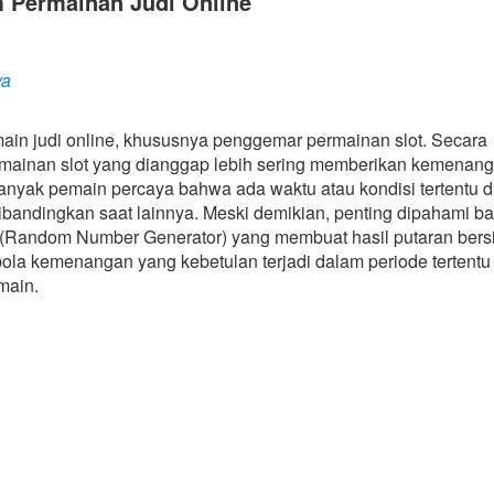
m Permainan Judi Online
ya
main judi online, khususnya penggemar permainan slot. Secara
mainan slot yang dianggap lebih sering memberikan kemenang
Banyak pemain percaya bahwa ada waktu atau kondisi tertentu 
ibandingkan saat lainnya. Meski demikian, penting dipahami b
 (Random Number Generator) yang membuat hasil putaran bersi
 pola kemenangan yang kebetulan terjadi dalam periode tertentu
main.