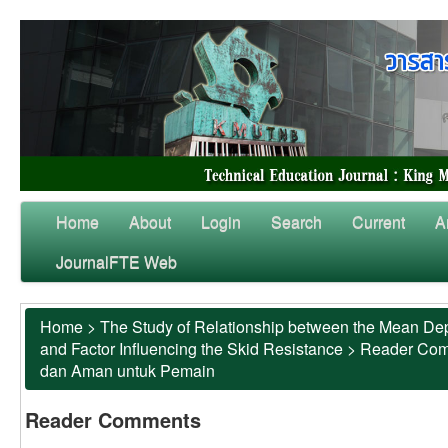
Home
About
Login
Search
Current
A
JournalFTE Web
Home
>
The Study of Relationship between the Mean Dep
and Factor Influencing the Skid Resistance
>
Reader Co
dan Aman untuk Pemain
Reader Comments