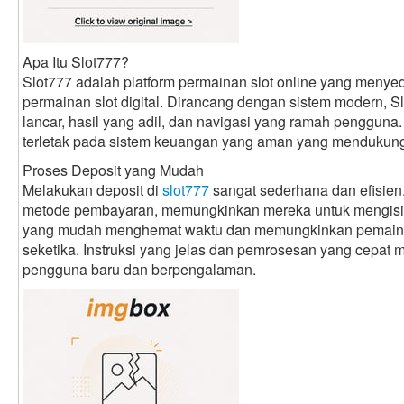
Apa Itu Slot777?
Slot777 adalah platform permainan slot online yang menyed
permainan slot digital. Dirancang dengan sistem modern,
lancar, hasil yang adil, dan navigasi yang ramah pengguna
terletak pada sistem keuangan yang aman yang mendukun
Proses Deposit yang Mudah
Melakukan deposit di
slot777
sangat sederhana dan efisien
metode pembayaran, memungkinkan mereka untuk mengisi 
yang mudah menghemat waktu dan memungkinkan pemain u
seketika. Instruksi yang jelas dan pemrosesan yang cepat
pengguna baru dan berpengalaman.