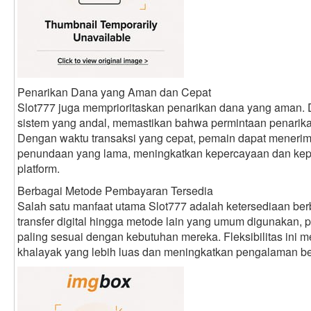
Penarikan Dana yang Aman dan Cepat
Slot777 juga memprioritaskan penarikan dana yang aman. 
sistem yang andal, memastikan bahwa permintaan penarika
Dengan waktu transaksi yang cepat, pemain dapat mener
penundaan yang lama, meningkatkan kepercayaan dan kep
platform.
Berbagai Metode Pembayaran Tersedia
Salah satu manfaat utama Slot777 adalah ketersediaan ber
transfer digital hingga metode lain yang umum digunakan, 
paling sesuai dengan kebutuhan mereka. Fleksibilitas ini 
khalayak yang lebih luas dan meningkatkan pengalaman b