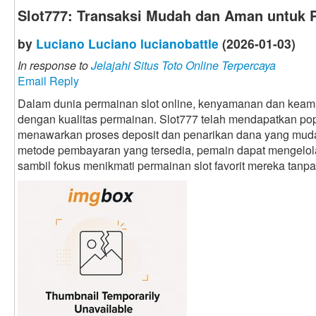
Slot777: Transaksi Mudah dan Aman untuk 
by
Luciano Luciano lucianobattle
(2026-01-03)
In response to
Jelajahi Situs Toto Online Terpercaya
Email Reply
Dalam dunia permainan slot online, kenyamanan dan keam
dengan kualitas permainan. Slot777 telah mendapatkan pop
menawarkan proses deposit dan penarikan dana yang mud
metode pembayaran yang tersedia, pemain dapat mengelo
sambil fokus menikmati permainan slot favorit mereka tanpa